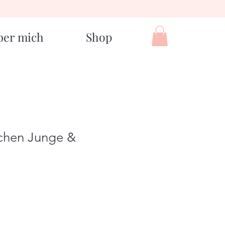
ber mich
Shop
chen Junge &